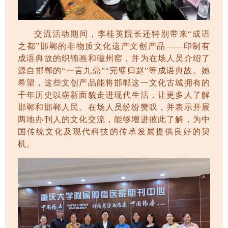
交流活动期间，李桂英院长还特别带来
“成语
之都”邯郸的非物质文化遗产文创产品——印制有
成语典故的织锦画和磁州窑，并为在场人员介绍了
源自
邯郸
的
“一言九鼎”“完璧归赵”等
成语典故。
她
希望，
这些文创产品
能将邯郸这一文化古城
拥有
的
千年历史以崭新面貌走进
现代
生活，
让更多人了解
邯郸和邯郸人民。
在场人员纷纷赞叹，
并表示开展
两地办刊人的文化交流，能够增进彼此了解，为中
国传统文化及现代科技的传承发展提供良好的契
机。