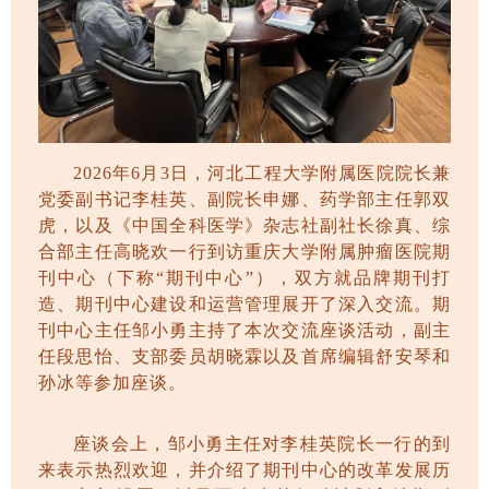
2026
年
6
月
3
日，河北工程大学附属医院院长兼
党委副书记李桂英、副院长申娜、药学部主任郭双
虎，以及《中国全科医学》杂志社副社长徐真、综
合部主任高晓欢一行到访重庆大学附属肿瘤医院期
刊中心（下称“期刊中心”），双方就品牌期刊打
造、期刊中心建设和运营管理展开了深入交流。期
刊中心主任邹小勇主持了本次交流座谈活动，副主
任段思怡、支部委员胡晓霖以及首席编辑舒安琴和
孙冰等参加座谈。
座谈会上，邹小勇主任对李桂英院长一行的到
来表示热烈欢迎，并介绍了期刊中心的改革发展历