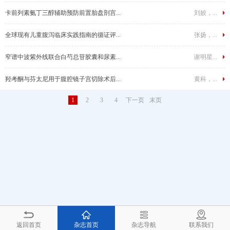
卡前列素氨丁三醇辅助预防前置胎盘剖宫...
刘姣，...
全球现有儿童腹泻临床实践指南的循证评...
张扬，...
窄谱中波紫外线联合白芍总苷胶囊和尿素...
谢明星...
羟考酮与芬太尼用于腹腔镜子宫切除术后...
黄科，...
1
2
3
4
下一页
末页
返回首页
杂志首页
杂志导航
联系我们