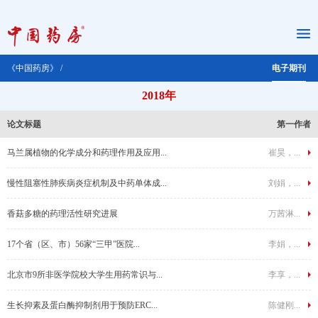
《中国药房》 /
电子期刊
2018年
论文标题
第一作者
马兰属植物的化学成分和药理作用及应用...
崔昊，...
慢性阻塞性肺疾病炎症机制及中药单体成...
刘娟，...
香菇多糖的药理活性研究进展
万茜淋...
17个省（区、市）56家“三甲”医院...
李娟，...
北京市9所非医学院校大学生用药常识与...
李享，...
生长抑素及蛋白酶抑制剂用于预防ERC...
陈健刚...