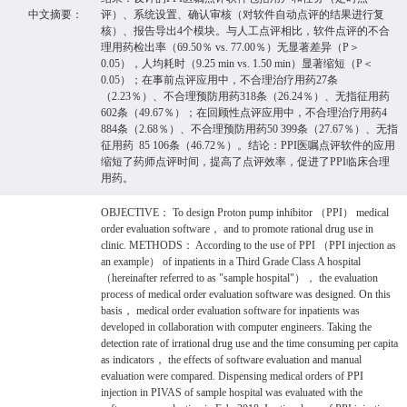
中文摘要：
评）、系统设置、确认审核（对软件自动点评的结果进行复
核）、报告导出4个模块。与人工点评相比，软件点评的不合
理用药检出率（69.50％ vs. 77.00％）无显著差异（P＞
0.05），人均耗时（9.25 min vs. 1.50 min）显著缩短（P＜
0.05）；在事前点评应用中，不合理治疗用药27条
（2.23％）、不合理预防用药318条（26.24％）、无指征用药
602条（49.67％）；在回顾性点评应用中，不合理治疗用药4
884条（2.68％）、不合理预防用药50 399条（27.67％）、无指
征用药 85 106条（46.72％）。结论：PPI医嘱点评软件的应用
缩短了药师点评时间，提高了点评效率，促进了PPI临床合理
用药。
OBJECTIVE： To design Proton pump inhibitor （PPI） medical
order evaluation software， and to promote rational drug use in
clinic. METHODS： According to the use of PPI （PPI injection as
an example） of inpatients in a Third Grade Class A hospital
（hereinafter referred to as "sample hospital"）， the evaluation
process of medical order evaluation software was designed. On this
basis， medical order evaluation software for inpatients was
developed in collaboration with computer engineers. Taking the
detection rate of irrational drug use and the time consuming per capita
as indicators， the effects of software evaluation and manual
evaluation were compared. Dispensing medical orders of PPI
injection in PIVAS of sample hospital was evaluated with the