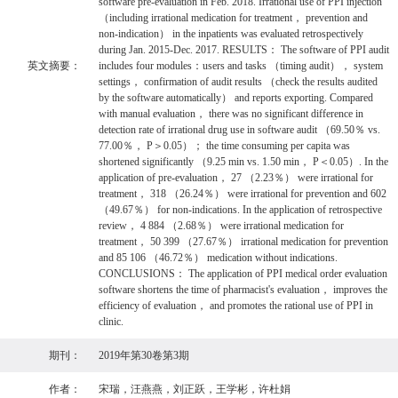
software pre-evaluation in Feb. 2018. Irrational use of PPI injection
（including irrational medication for treatment， prevention and
non-indication） in the inpatients was evaluated retrospectively
during Jan. 2015-Dec. 2017. RESULTS： The software of PPI audit
英文摘要：
includes four modules：users and tasks （timing audit）， system
settings， confirmation of audit results （check the results audited
by the software automatically） and reports exporting. Compared
with manual evaluation， there was no significant difference in
detection rate of irrational drug use in software audit （69.50％ vs.
77.00％， P＞0.05）； the time consuming per capita was
shortened significantly （9.25 min vs. 1.50 min， P＜0.05）. In the
application of pre-evaluation， 27 （2.23％） were irrational for
treatment， 318 （26.24％） were irrational for prevention and 602
（49.67％） for non-indications. In the application of retrospective
review， 4 884 （2.68％） were irrational medication for
treatment， 50 399 （27.67％） irrational medication for prevention
and 85 106 （46.72％） medication without indications.
CONCLUSIONS： The application of PPI medical order evaluation
software shortens the time of pharmacist's evaluation， improves the
efficiency of evaluation， and promotes the rational use of PPI in
clinic.
期刊：
2019年第30卷第3期
作者：
宋瑞，汪燕燕，刘正跃，王学彬，许杜娟