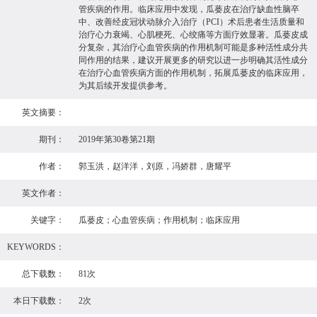
管疾病的作用。临床应用中发现，瓜蒌皮在治疗缺血性脑卒
中、改善经皮冠状动脉介入治疗（PCI）术后患者生活质量和
治疗心力衰竭、心肌梗死、心绞痛等方面疗效显著。瓜蒌皮成
分复杂，其治疗心血管疾病的作用机制可能是多种活性成分共
同作用的结果，建议开展更多的研究以进一步明确其活性成分
在治疗心血管疾病方面的作用机制，拓展瓜蒌皮的临床应用，
为其后续开发提供参考。
英文摘要：
期刊：
2019年第30卷第21期
作者：
郭玉洪，赵洋洋，刘原，冯娇群，唐耀平
英文作者：
关键字：
瓜蒌皮；心血管疾病；作用机制；临床应用
KEYWORDS：
总下载数：
81次
本日下载数：
2次