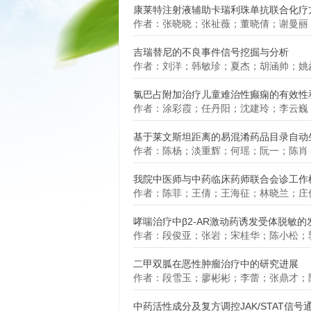
康莱特注射液辅助卡瑞利珠单抗联合化疗
作者：张晓晓；张祉薇；董晓倩；谢曼丽
吉瑞替尼的不良事件信号挖掘与分析
作者：刘洋；韩敏珍；夏杰；胡涵帅；姚
氯巴占附加治疗儿童难治性癫痫的有效性和
作者：涂彩霞；任丹阳；沈建玲；李云巍
基于莱文斯坦距离的易混淆药品目录自动
作者：陈杨；淡重辉；何瑶；阮一；陈肖
我院中医师与中药临床药师联合会诊工作
作者：陈菲；王倩；王海征；林晓兰；庄
哮喘治疗中β2-AR激动药诱发受体脱敏
作者：段俊亚；张岩；宋桂华；陈小松；
二甲双胍在恶性肿瘤治疗中的研究进展
作者：段雪玉；廖彬彬；李蕾；张鼎才；
中药活性成分及复方调控JAK/STAT信