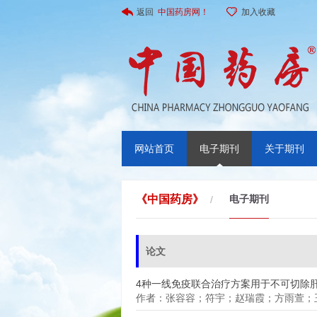
返回
中国药房网！
加入收藏
网站首页
电子期刊
关于期刊
《中国药房》
电子期刊
/
论文
4种一线免疫联合治疗方案用于不可切除
作者：张容容；符宇；赵瑞霞；方雨萱；