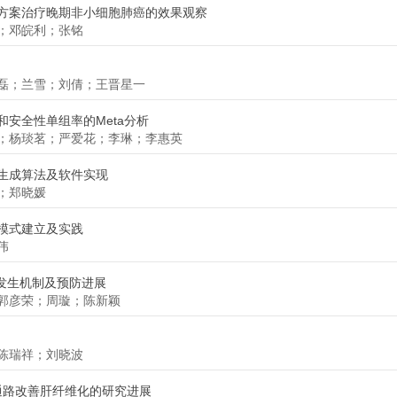
方案治疗晚期非小细胞肺癌的效果观察
；邓皖利；张铭
磊；兰雪；刘倩；王晋星一
安全性单组率的Meta分析
；杨琰茗；严爱花；李琳；李惠英
生成算法及软件实现
；郑晓媛
模式建立及实践
伟
的发生机制及预防进展
郭彦荣；周璇；陈新颖
陈瑞祥；刘晓波
号通路改善肝纤维化的研究进展