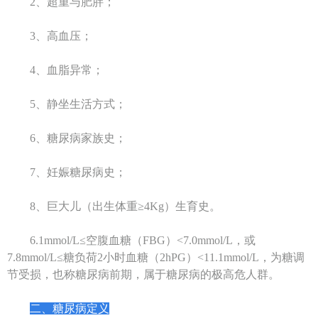
2、超重与肥胖；
3、高血压；
4、血脂异常；
5、静坐生活方式；
6、糖尿病家族史；
7、妊娠糖尿病史；
8、巨大儿（出生体重≥4Kg）生育史。
6.1mmol/L≤空腹血糖（FBG）<7.0mmol/L，或
7.8mmol/L≤糖负荷2小时血糖（2hPG）<11.1mmol/L，为糖调
节受损，也称糖尿病前期，属于糖尿病的极高危人群。
二、糖尿病定义