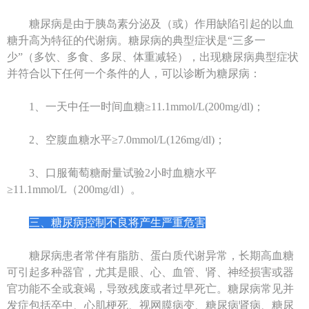
糖尿病是由于胰岛素分泌及（或）作用缺陷引起的以血
糖升高为特征的代谢病。糖尿病的典型症状是“三多一
少”（多饮、多食、多尿、体重减轻），出现糖尿病典型症状
并符合以下任何一个条件的人，可以诊断为糖尿病：
1、一天中任一时间血糖≥11.1mmol/L(200mg/dl)；
2、空腹血糖水平≥7.0mmol/L(126mg/dl)；
3、口服葡萄糖耐量试验2小时血糖水平
≥11.1mmol/L（200mg/dl）。
三、糖尿病控制不良将产生严重危害
糖尿病患者常伴有脂肪、蛋白质代谢异常，长期高血糖
可引起多种器官，尤其是眼、心、血管、肾、神经损害或器
官功能不全或衰竭，导致残废或者过早死亡。糖尿病常见并
发症包括卒中、心肌梗死、视网膜病变、糖尿病肾病、糖尿