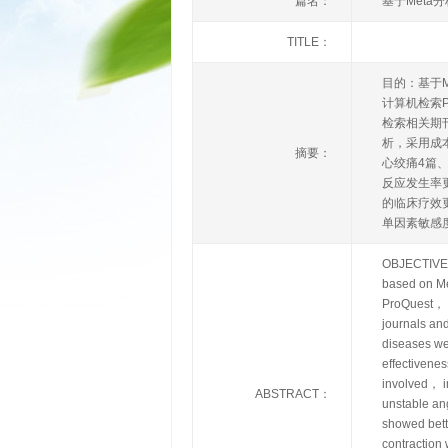
篇名：
基于Met
TITLE：
目的：基于M
计算机检索Pu
检索相关期刊
析，采用成
摘要：
心绞痛4篇
反应发生率
的临床疗效
单因素敏感
OBJECTIVE： 
based on M
ProQuest， 
journals an
diseases we
effectivene
involved， in
ABSTRACT：
unstable an
showed bette
contraction 