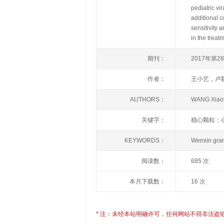
pediatric vi
additional c
sensitivity
in the treat
期刊：
2017年第2
作者：
王小艺，卢
AUTHORS：
WANG Xia
关键字：
稳心颗粒；
KEYWORDS：
Wenxin gra
阅读数：
685 次
本月下载数：
16 次
* 注：未经本站明确许可，任何网站不得非法盗