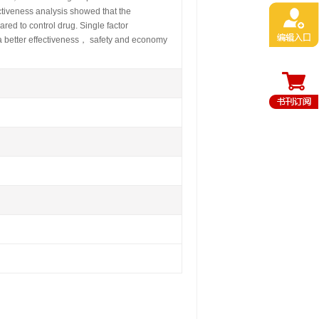
ctiveness analysis showed that the
red to control drug. Single factor
a better effectiveness， safety and economy