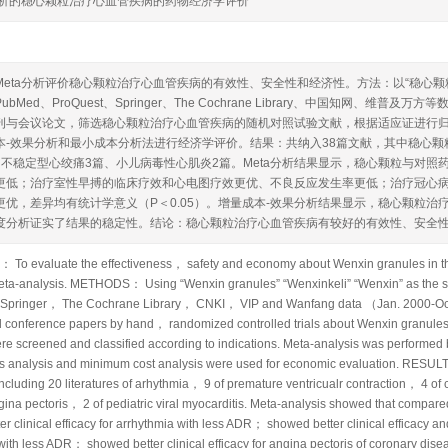
a分析的稳心颗粒治疗心血管疾病的药物经济学评价
eta分析评价稳心颗粒治疗心血管疾病的有效性、安全性和经济性。方法：以“稳心颗粒”“稳心”“
bMed、ProQuest、Springer、The Cochrane Library、中国知网、维普及
与会议论文，筛选稳心颗粒治疗心血管疾病的随机对照试验文献，根据适应证进行归类整理；
本-效果分析和最小成本分析法进行经济学评价。结果：共纳入38篇文献，其中稳心颗
、不稳定型心绞痛3篇、小儿病毒性心肌炎2篇。Meta分析结果显示，稳心颗粒与对
更低；治疗室性早搏的临床疗效和心电图疗效更优、不良反应发生率更低；治疗冠心
更优，差异均有统计学意义（P＜0.05）。增量成本-效果分析结果显示，稳心颗粒
度分析证实了结果的稳定性。结论：稳心颗粒治疗心血管疾病有较好的有效性、安全
To evaluate the effectiveness， safety and economy about Wenxin granules in the
eta-analysis. METHODS： Using “Wenxin granules” “Wenxinkeli” “Wenxin” as th
Springer， The Cochrane Library， CNKI， VIP and Wanfang data （Jan. 2000-Oct
d conference papers by hand， randomized controlled trials about Wenxin granules i
re screened and classified according to indications. Meta-analysis was performed
ss analysis and minimum cost analysis were used for economic evaluation. RESULT
cluding 20 literatures of arhythmia， 9 of premature ventricualr contraction， 4 of
gina pectoris， 2 of pediatric viral myocarditis. Meta-analysis showed that compar
r clinical efficacy for arrhythmia with less ADR； showed better clinical efficacy an
with less ADR； showed better clinical efficacy for angina pectoris of coronary di