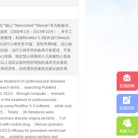
Wenxinkeli”“Wenxin”等为检索词，
万方等数据库（2000年1月－2015年10月），并手工
利用RevMan 5.3软件进行Meta分
粒治疗心律失常20篇、室性早搏9篇、冠心病
照药比较，治疗心律失常的临床疗效更优、不良
病心绞痛、稳定型心绞痛和小儿病毒性心肌炎
治疗以上适应证较对照药增加的成本完全值得。
性和经济性，但尚需高质量的文献证据支撑。
 treatment of cardiovascular diseases
e search terms， searching PubMed，
. 2015） through computer， relevant
n the treatment of cardiovascular
 by using RevMan 5.3 software， while cost-
S： Totally， 38 literatures were
 coronary disease angina pectoris， 3 of
ed with control drug， Wenxin granules
d ECG efficacy for premature ventricualr
sease， unstable angina pectoris and