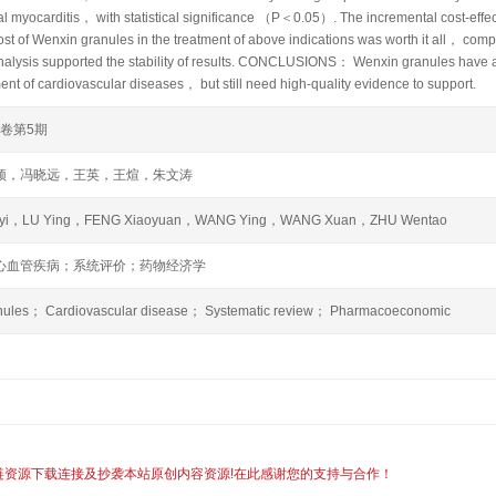
ral myocarditis， with statistical significance （P＜0.05）. The incremental cost-effe
ost of Wenxin granules in the treatment of above indications was worth it all， compa
 analysis supported the stability of results. CONCLUSIONS： Wenxin granules have 
ment of cardiovascular diseases， but still need high-quality evidence to support.
8卷第5期
颖，冯晓远，王英，王煊，朱文涛
oyi，LU Ying，FENG Xiaoyuan，WANG Ying，WANG Xuan，ZHU Wentao
心血管疾病；系统评价；药物经济学
nules； Cardiovascular disease； Systematic review； Pharmacoeconomic
链资源下载连接及抄袭本站原创内容资源!在此感谢您的支持与合作！