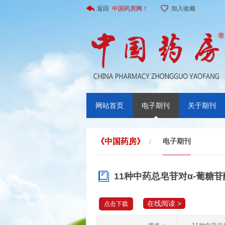
返回
中国药房网！
加入收藏
网站首页
电子期刊
关于期刊
《中国药房》
电子期刊
/
11种中药总皂苷对α-葡糖
在线阅读 >