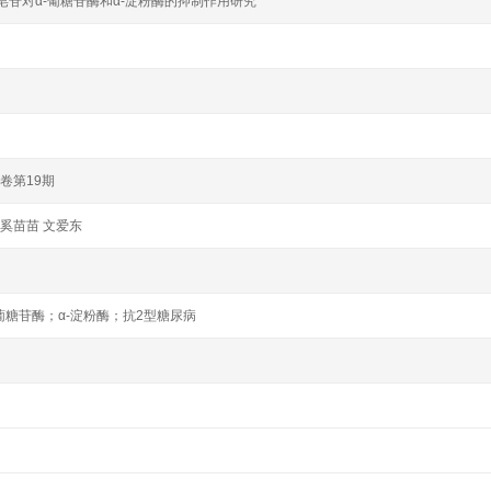
皂苷对α-葡糖苷酶和α-淀粉酶的抑制作用研究
4卷第19期
 奚苗苗 文爱东
葡糖苷酶；α-淀粉酶；抗2型糖尿病