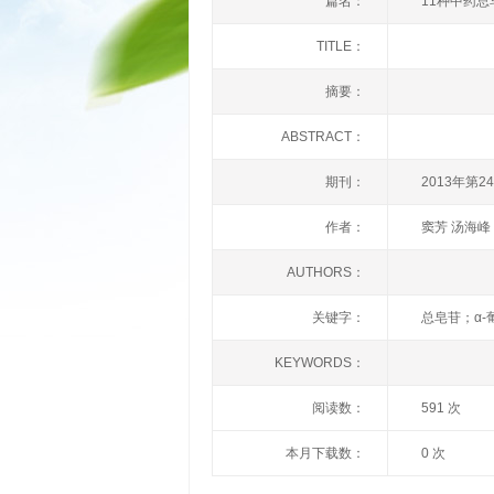
篇名：
11种中药总
TITLE：
摘要：
ABSTRACT：
期刊：
2013年第2
作者：
窦芳 汤海峰
AUTHORS：
关键字：
总皂苷；α-
KEYWORDS：
阅读数：
591 次
本月下载数：
0 次