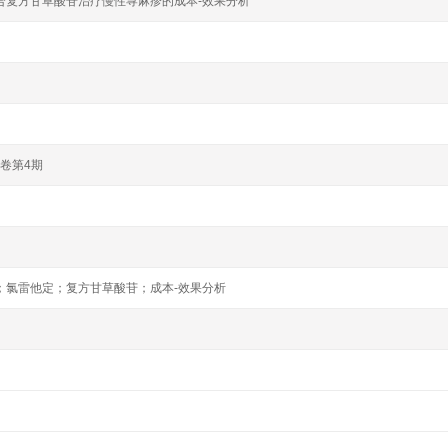
合复方甘草酸苷治疗慢性荨麻疹的成本-效果分析
5卷第4期
；氯雷他定；复方甘草酸苷；成本-效果分析