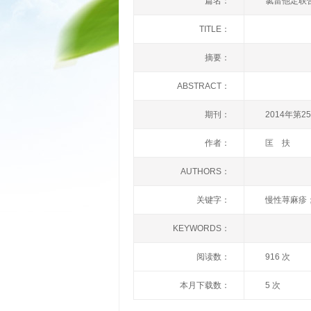
篇名：
氯雷他定联
TITLE：
摘要：
ABSTRACT：
期刊：
2014年第2
作者：
匡 扶
AUTHORS：
关键字：
慢性荨麻疹
KEYWORDS：
阅读数：
916 次
本月下载数：
5 次