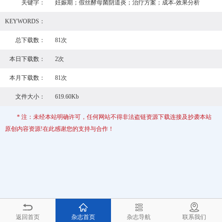
关键字：
妊娠期；假丝酵母菌阴道炎；治疗方案；成本-效果分析
KEYWORDS：
总下载数：
81次
本日下载数：
2次
本月下载数：
81次
文件大小：
619.60Kb
* 注：未经本站明确许可，任何网站不得非法盗链资源下载连接及抄袭本站
原创内容资源!在此感谢您的支持与合作！
返回首页
杂志首页
杂志导航
联系我们