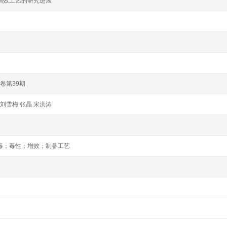
增效工艺的研究进展
5卷第39期
 刘雪梅 张晶 宋洪涛
毒；毒性；增效；制备工艺