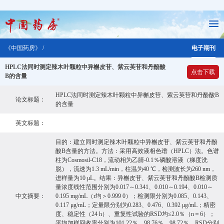
《中国药房》 /
电子期刊
HPLC法同时测定辣木叶颗粒中异槲皮苷、紫云英苷和丹酚酸
点击下载
B的含量
HPLC法同时测定辣木叶颗粒中异槲皮苷、紫云英苷和丹酚酸B
论文标题：
的含量
英文标题：
目的：建立同时测定辣木叶颗粒中异槲皮苷、紫云英苷和丹酚
酸B含量的方法。方法：采用高效液相色谱（HPLC）法。色谱
柱为Cosmosil-C18，流动相为乙腈-0.1％磷酸溶液（梯度洗
脱），流速为1.3 mL/min，柱温为40 ℃，检测波长为260 nm，
进样量为10 μL。结果：异槲皮苷、紫云英苷和丹酚酸B检测质
量浓度线性范围分别为0.017～0.341、0.010～0.194、0.010～
中文摘要：
0.195 mg/mL（r均＞0.999 0）；检测限分别为0.085、0.143、
0.117 μg/mL；定量限分别为0.283、0.476、0.392 μg/mL；精密
度、稳定性（24 h）、重复性试验的RSD均≤2.0％（n＝6）；
平均加样回收率分别为101.22％、98.76％、98.72％，RSD分别