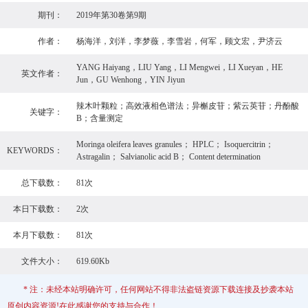
期刊：
2019年第30卷第9期
作者：
杨海洋，刘洋，李梦薇，李雪岩，何军，顾文宏，尹济云
YANG Haiyang，LIU Yang，LI Mengwei，LI Xueyan，HE
英文作者：
Jun，GU Wenhong，YIN Jiyun
辣木叶颗粒；高效液相色谱法；异槲皮苷；紫云英苷；丹酚酸
关键字：
B；含量测定
Moringa oleifera leaves granules； HPLC； Isoquercitrin；
KEYWORDS：
Astragalin； Salvianolic acid B； Content determination
总下载数：
81次
本日下载数：
2次
本月下载数：
81次
文件大小：
619.60Kb
* 注：未经本站明确许可，任何网站不得非法盗链资源下载连接及抄袭本站
原创内容资源!在此感谢您的支持与合作！