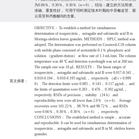
为0.66％、0.30％、0.30％（n＝6）。结论：建立的方法简便、
准确、重复性好， 可用于同时测定辣木叶颗粒中异槲皮苷、紫
云英苷和丹酚酸B的含量。
OBJECTIVE： To establish a method for simultaneous
determination of isoquercitrin， astragalin and salvianolic acid B in
Moringa oleifera leaves granules. METHODS： HPLC method was
adopted. The determination was performed on Cosmosil-C18 column
with mobile phase consisted of acetonitrile-0.1％ phosphoric acid
solution （gradient elution） at flow rate of 1.3 mL/min. The column
temperature was 40 ℃ and detection wavelength was set at 260 nm.
The sample size was 10 μL. RESULTS： The linear ranges of
isoquercitrin， astragalin and salvianolic acid B were 0.017-0.341，
0.010-0.194， 0.010-0.195 mg/mL， respectively （all r＞0.999
英文摘要：
0）. The detection limits were 0.085， 0.143， 0.117 μg/mL， and
the limits of quantitation were 0.283， 0.476， 0.392 μg/mL，
respectively. RSDs of precision， stability （24 h） and
reproducibility tests were all lower than 2.0％ （n＝6）. Average
recoveries were 101.22％， 98.76％ and 98.72％， and RSDs
were 0.66％，0.30％，0.30％ （n＝6）， respectively.
CONCLUSIONS： The established method is simple， accurate
and reproducible. It can be used for simultaneous determination of
isoquercitrin， astragalin and salvianolic acid B in M. oleifera leaves
granules.