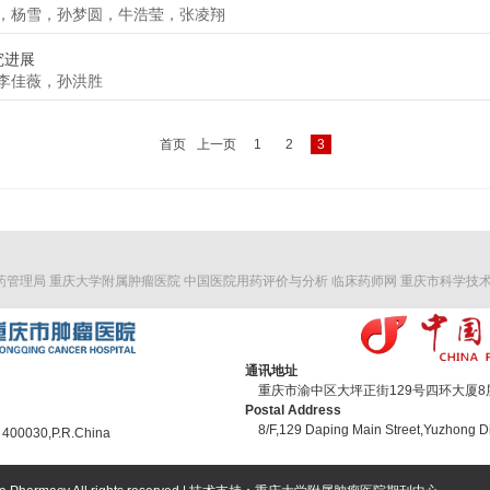
，杨雪，孙梦圆，牛浩莹，张凌翔
究进展
李佳薇，孙洪胜
首页
上一页
1
2
3
药管理局
重庆大学附属肿瘤医院
中国医院用药评价与分析
临床药师网
重庆市科学技
通讯地址
重庆市渝中区大坪正街129号四环大厦8层 
Postal Address
8/F,129 Daping Main Street,Yuzhong Di
 400030,P.R.China