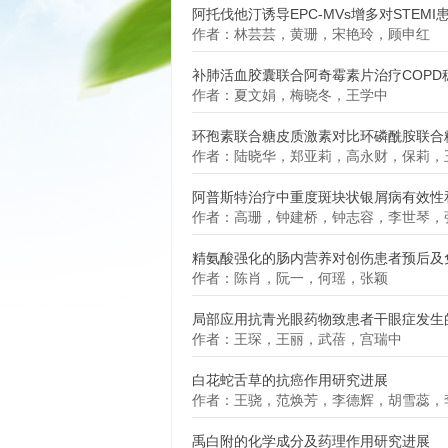
阿托伐他汀诱导EPC-MVs增多对STEM
作者：林芸芸，黄珊，宋艳玲，顾申红
补肺活血胶囊联合阿奇霉素片治疗COPD
作者：夏文娟，梅晓冬，王学中
环孢素联合糖皮质激素对比环磷酰胺联合糖
作者：陆晓华，郑亚莉，高永财，保莉，
阿普斯特治疗中重度斑块状银屑病有效性和
作者：高珊，钟建桥，钟志容，李世琴，
精氨酸强化的肠内营养对创伤患者预后及免
作者：陈肖，阮一，何瑶，张颖
局部应用抗青光眼药物致患者干眼症发生
作者：王琛，王丽，武蓓，宫瑞中
白花蛇舌草的抗癌作用研究进展
作者：王骁，范焕芳，李德辉，胡雪蕊，
禹白附的化学成分及药理作用研究进展