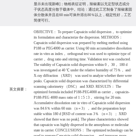
显示未出现新峰]；物相表征证明，辣椒素以无定型状态或分
子状态高度分散于载体中。结论：通过此工艺制备了辣椒素固
体分散体并且在60 min可体外溶出80％以上，稳定性好，工艺
简便可行。
OBJECTIVE： To prepare Capsaicin solid dispersion， to optimize
its formulation and characterize the dispersion. METHODS：
Capsaicin solid dispersion was prepared by melting method using
P188 or PEG4000 as carrier. Using 60 min accumulative dissolution
rate in vitro as index， orthogonal test was used to optimize type of
carrier， drug ratio and stirring time. Validation test was conducted.
The stability of Capsaicin solid dispersion within 0， 30， 180 d
was investigated at 40 ℃ under the relative humidity of 75％， and
X-ray diffraction （XRD） was used to analyze whether there were
peaks. Capsaicin solid dispersion was characterized by differential
scanning calorimetry （DSC） and XRD. RESULTS： The
英文摘要：
optimized formula included P188-PEG4000 as carrier， capsaicin-
P188-PEG 4000 mass ratio of 1 ∶ 5 ∶ 3， stirring for 20 min.
Accumulative dissolution rate in vitro of Capsaicin solid dispersion
was 84.6％ within 60 min （n＝3）， and the preparation kept
stable within 180 d [RSD of content was 3％ （n＝3）； XRD
showed that there was no peak]. The phase characteristics showed
that capsaicin was highly dispersed in the amorphous or molecular
state in carrier. CONCLUSIONS： The optimized technology can be
used to prepare Capsaicin solid dispersion， and improves more