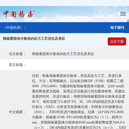
《中国药房》 /
电子期刊
辣椒素固体分散体的处方工艺优化及表征
点击下载
论文标题：
辣椒素固体分散体的处方工艺优化及表征
英文标题：
目的：制备辣椒素固体分散体，优化其处方工艺，并进行表
征。方法：采用熔融法，以泊洛沙姆188（P188）或聚乙二醇
4000（PEG4000）为载体制备辣椒素固体分散体。以60 min的
累积释放度为指标，采用正交试验设计优化载体种类、药载比
及搅拌时间，并进行验证；考察所制辣椒素固体分散体在温度
40 ℃、相对湿度75％条件下0、30、180 d内的稳定性及X射线
衍射法（XRD）分析是否有新峰出现；利用差示扫描量热法
中文摘要：
（DSC）、XRD对其进行物相表征。结果：以P188-PEG4000
为载体，辣椒素-P188- PEG4000的质量比为1 ∶ 5 ∶ 3，搅拌20
min，所制辣椒素固体分散体体外60 min的累积释放度为84.6％
（n＝3），180 d内稳定性良好[含量RSD为3％（n＝3），XRD