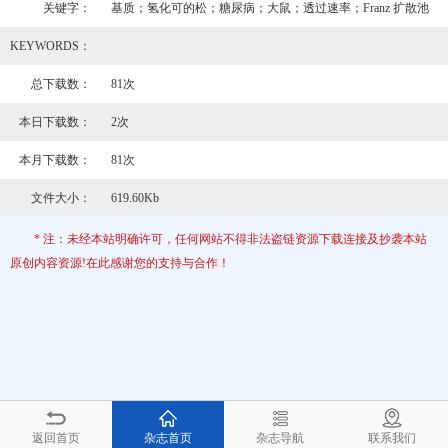
关键字：
基质；氢化可的松；糖尿病；大鼠；透过速率；Franz 扩散池
KEYWORDS：
总下载数：
81次
本日下载数：
2次
本月下载数：
81次
文件大小：
619.60Kb
* 注：未经本站明确许可，任何网站不得非法盗链资源下载连接及抄袭本站
原创内容资源!在此感谢您的支持与合作！
返回首页
杂志首页
杂志导航
联系我们