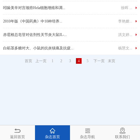
吲哚美辛对宫颈癌Hela细胞增殖和凋...
徐晖 ...
2010年版《中国药典》中10种培养...
李艳嫦...
赤雹根总皂苷对佐剂性关节炎大鼠IL-...
洪文婷...
白簕茎多糖对大、小鼠的抗炎镇痛及抗疲...
杨慧文...
首页
上一页
1
2
3
4
5
下一页
末页
返回首页
杂志首页
杂志导航
联系我们