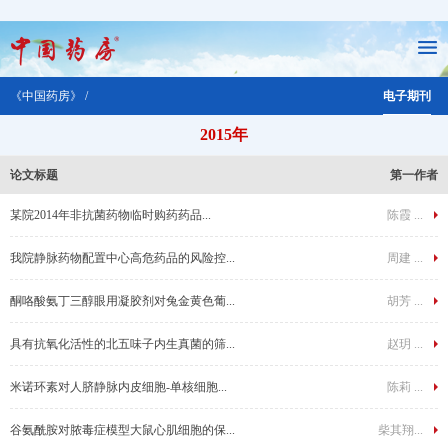
《中国药房》 /
电子期刊
2015年
论文标题
第一作者
某院2014年非抗菌药物临时购药药品...
陈霞 ...
我院静脉药物配置中心高危药品的风险控...
周建 ...
酮咯酸氨丁三醇眼用凝胶剂对兔金黄色葡...
胡芳 ...
具有抗氧化活性的北五味子内生真菌的筛...
赵玥 ...
米诺环素对人脐静脉内皮细胞-单核细胞...
陈莉 ...
谷氨酰胺对脓毒症模型大鼠心肌细胞的保...
柴其翔...