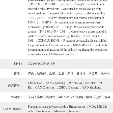
（P＜0.05 or P＜0.01），so that 8，16 mg/L，which did not
affect the cell survival rate ，were used as the follow-up drug
concentrations. Compared with control group ，relative mobility
（12，24 h），relative invasion rate and relative expression of
MMP- 2，MMP-9， N-cadherin and vimentin protein were
decreased significantly in 8，16 mg/L P. asiatica polysaccharide
groups （P＜0.05 or P＜ 0.01），while relative expression of E-
cadherin protein was increased significantly （P＜0.05 or P＜
0.01）. CONCLUSIONS ：P. asiatica polysaccharide can inhibit
the proliferation of breast cancer cells MDA-MB- 231，and inhibit
the migration and invasion of the cells by regulating the expression
of metastasis and EMT-related proteins.
期刊：
2021年第32卷第15期
作者：
陈高，杨晓婷，王曦，金湛，朱瑞，甘椿椿，周道堂，姚水洪
CHEN Gao，YANG Xiaoting ，WANG Xi，JIN Zhan，ZHU
英文作者：
Rui，GAN Chunchun ，ZHOU Daotang ，YAO Shuihong
关键字：
车前子多糖；乳腺癌；MDA-MB-231细胞；增殖；迁移；侵袭
Plantago asiatica polysaccharide；Breast cancer ；MDA-MB-231
KEYWORDS：
cells；Proliferation；Migration；Invasion