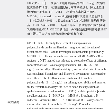
0.05或P＜0.01），故以不影响细胞存活率的8、16mg/L作为后
续实验给药浓度。与对照组比较，车前子多糖8、16mg/L组细
胞的相对迁移率（12、24h）、相对侵袭率以及MMP-2、
MMP-9、N-cadherin、vimentin蛋白的相对表达量均显著降低
（P＜0.05或P＜0.01），E-cadherin蛋白的相对表达量均显著升
高（P＜0.05或P＜0.01）。结论：车前子多糖能够在体外抑制
乳腺癌细胞MDA-MB-231的增殖，并可能通过抑制转移及EMT
相关蛋白的表达来抑制该细胞的迁移和侵袭。
OBJECTIVE：To study the effects of Plantago asiatica
polysaccharide on the proliferation ，migration and invasion of
breast cancer cells ，and to investigate its mechanism preliminarily.
METHODS ：Using human breast cancer cell MDA-MB- 231 as
subjects ，MTT method was adopted to detect the effects of different
concentrations of P. asiatica polysaccharide（8，16，32，64
mg/L）on the cell proliferation ability ，and survival rate of the cells
was calculated. Scratch test and Transwell invasion test were used to
detect the effects of different concentrations of P. asiatica
polysaccharide（8，16 mg/L）on cell migration ability and invasion
ability. Western blot assay was used to detect the expression of
epithelial-mesenchymal transition （EMT）-related proteins [matrix
metalloproteinase- 2（MMP-2），MMP-9，E-cadherin，N-
cadherin，vimentin]. RESULTS ：Results of MTT assay showed
英文摘要：
that survival rate of the cells in 32，64 mg/L P. asiatica
polysaccharide groups were significantly lower than control group