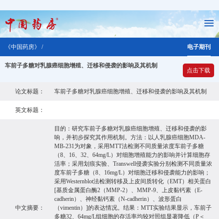
《中国药房》 /
电子期刊
车前子多糖对乳腺癌细胞增殖、迁移和侵袭的影响及其机制
点击下载
论文标题：
车前子多糖对乳腺癌细胞增殖、迁移和侵袭的影响及其机制
英文标题：
目的：研究车前子多糖对乳腺癌细胞增殖、迁移和侵袭的影
响，并初步探究其作用机制。方法：以人乳腺癌细胞MDA-
MB-231为对象，采用MTT法检测不同质量浓度车前子多糖
（8、16、32、64mg/L）对细胞增殖能力的影响并计算细胞存
活率；采用划痕实验、Transwell侵袭实验分别检测不同质量浓
度车前子多糖（8、16mg/L）对细胞迁移和侵袭能力的影响；
采用Westernblot法检测转移及上皮间质转化（EMT）相关蛋白
[基质金属蛋白酶2（MMP-2）、MMP-9、上皮黏钙素（E-
cadherin）、神经黏钙素（N-cadherin）、波形蛋白
中文摘要：
（vimentin）]的表达情况。结果：MTT实验结果显示，车前子
多糖32、64mg/L组细胞的存活率均较对照组显著降低（P＜