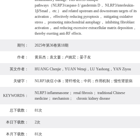
pathways（NLRP3/caspase-1/ gasdermin D， NLRP3/interleukin-
1β/Smad， etc.） and related upstream and downstream targets of its
activation， effectively reducing pyroptosis， mitigating oxidative
stress， promoting mitochondrial autophagy， inhibiting fibroblast
activation， and reducing excessive extracellular matrix deposition，
thereby exerting anti-RF effects.
期刊：
2025年第36卷第18期
作者：
黄辰杰；袁文萋；卢姚宏；晏子友
英文作者：
HUANG Chenjie，YUAN Wenqi，LU Yaohong，YAN Ziyou
关键字：
NLRP3炎症小体；肾纤维化；中药；作用机制；慢性肾脏病
NLRP3 inflammasome； renal fibrosis； traditional Chinese
KEYWORDS：
medicine； mechanism； chronic kidney disease
总下载数：
81次
本日下载数：
2次
本月下载数：
81次