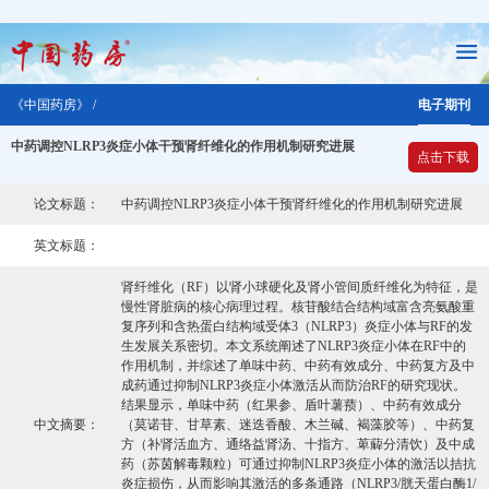
《中国药房》 /
电子期刊
中药调控NLRP3炎症小体干预肾纤维化的作用机制研究进展
点击下载
论文标题：
中药调控NLRP3炎症小体干预肾纤维化的作用机制研究进展
英文标题：
肾纤维化（RF）以肾小球硬化及肾小管间质纤维化为特征，是
慢性肾脏病的核心病理过程。核苷酸结合结构域富含亮氨酸重
复序列和含热蛋白结构域受体3（NLRP3）炎症小体与RF的发
生发展关系密切。本文系统阐述了NLRP3炎症小体在RF中的
作用机制，并综述了单味中药、中药有效成分、中药复方及中
成药通过抑制NLRP3炎症小体激活从而防治RF的研究现状。
结果显示，单味中药（红果参、盾叶薯蓣）、中药有效成分
中文摘要：
（莫诺苷、甘草素、迷迭香酸、木兰碱、褐藻胶等）、中药复
方（补肾活血方、通络益肾汤、十指方、萆薢分清饮）及中成
药（苏茵解毒颗粒）可通过抑制NLRP3炎症小体的激活以拮抗
炎症损伤，从而影响其激活的多条通路（NLRP3/胱天蛋白酶1/