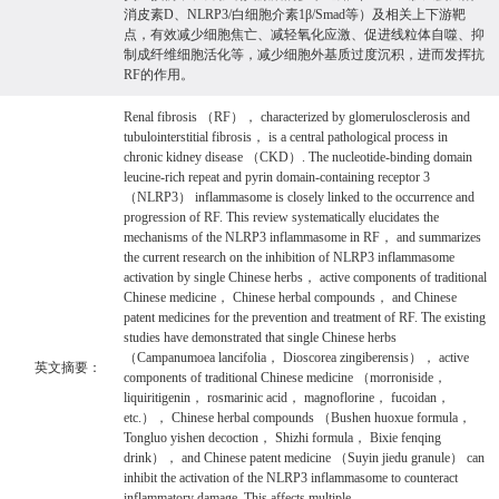
消皮素D、NLRP3/白细胞介素1β/Smad等）及相关上下游靶
点，有效减少细胞焦亡、减轻氧化应激、促进线粒体自噬、抑
制成纤维细胞活化等，减少细胞外基质过度沉积，进而发挥抗
RF的作用。
Renal fibrosis （RF）， characterized by glomerulosclerosis and
tubulointerstitial fibrosis， is a central pathological process in
chronic kidney disease （CKD）. The nucleotide-binding domain
leucine-rich repeat and pyrin domain-containing receptor 3
（NLRP3） inflammasome is closely linked to the occurrence and
progression of RF. This review systematically elucidates the
mechanisms of the NLRP3 inflammasome in RF， and summarizes
the current research on the inhibition of NLRP3 inflammasome
activation by single Chinese herbs， active components of traditional
Chinese medicine， Chinese herbal compounds， and Chinese
patent medicines for the prevention and treatment of RF. The existing
studies have demonstrated that single Chinese herbs
（Campanumoea lancifolia， Dioscorea zingiberensis）， active
英文摘要：
components of traditional Chinese medicine （morroniside，
liquiritigenin， rosmarinic acid， magnoflorine， fucoidan，
etc.）， Chinese herbal compounds （Bushen huoxue formula，
Tongluo yishen decoction， Shizhi formula， Bixie fenqing
drink）， and Chinese patent medicine （Suyin jiedu granule） can
inhibit the activation of the NLRP3 inflammasome to counteract
inflammatory damage. This affects multiple