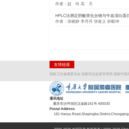
作者：赵 玲 高 天
HPLC法测定胆酸类化合物与牛血清白蛋
作者：张晓静 李丹丹 张俊义 孙毅坤
友情链接
国家卫生健康委员会
国家药品监督管理局
国家中医
通讯地址
重庆市沙坪坝区汉渝路181号 400030
Postal Address
181 Hanyu Road,Shapingba District,Chongqing