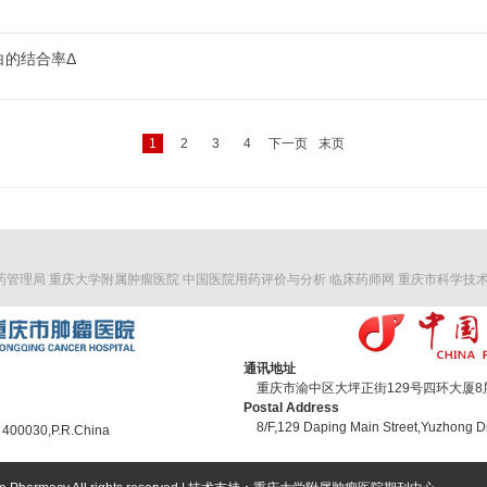
白的结合率Δ
1
2
3
4
下一页
末页
药管理局
重庆大学附属肿瘤医院
中国医院用药评价与分析
临床药师网
重庆市科学技
通讯地址
重庆市渝中区大坪正街129号四环大厦8层 
Postal Address
8/F,129 Daping Main Street,Yuzhong Di
 400030,P.R.China