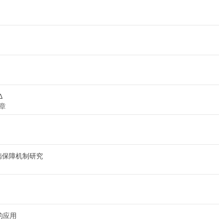
Δ
章
病保障机制研究
的应用