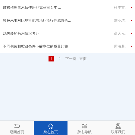
肺移植患者术后使用他克莫司 1 年 ...
杜雯雯...
帕拉米韦对比奥司他韦治疗流行性感冒合...
陈圣洁...
鸡矢藤的药用情况考证
高天元...
不同包装和贮藏条件下酸枣仁的质量比较
周海燕...
1
2
下一页
末页
返回首页
杂志首页
杂志导航
联系我们