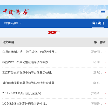
《中国药房》 /
电子期刊
2020年
论文标题
第一作者
白果的炮制方法、化学成分、药理活性及...
夏梦雨...
我院PIVAS个体化输液顺序调控实践...
邱 季...
B2C药品交易市场中的平台服务定价研...
章 瑞...
棘白菌素类抗真菌药物预防侵袭性念珠菌...
李 莎...
2014－2019 年郑州某儿童医院...
方盼盼...
LC-MS/MS法测定肿瘤患者恶性腹...
黄翠云...