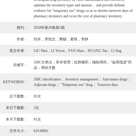
optimize the inventory types and amount， and provide definite
evidence for “temporary use” drugs so as to shorten turnover days of
pharmacy inventory and recue the cost of pharmacy inventory.
期刊：
2018年第29卷第1期
作者：
刘水，李怡文，樊硕，黄韬，李静
英文作者：
LIU Shui，LI Yiwen，FAN Shuo，HUANG Tao，LI Jing
ABC分类法；库存管理；抗肿瘤药；辅助用药；“临用现进”药
关键字：
品；周转天数
ABC classification； Inventory management； Anti-tumor drugs；
KEYWORDS：
Adjuvant drugs； “Temporary use” drug； Turnover days
总下载数：
81次
本日下载数：
2次
本月下载数：
81次
文件大小：
619.60Kb