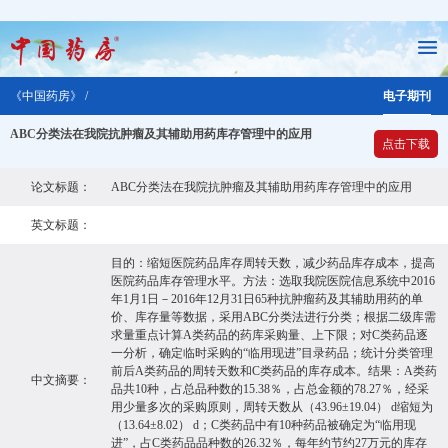
《中国药房》 /
电子期刊
ABC分类法在我院抗肿瘤及其辅助用药库存管理中的应用
点击下载
论文标题：
ABC分类法在我院抗肿瘤及其辅助用药库存管理中的应用
英文标题：
目的：缩短医院药品库存周转天数，减少药品库存成本，提高
医院药品库存管理水平。方法：选取我院医院信息系统中2016
年1月1日－2016年12月31日65种抗肿瘤药及其辅助用药的单
价、库存量等数据，采用ABC分类法进行分类；根据二级库需
求量重点计算A类药品的药库采购量、上下限；对C类药品逐
一分析，确定临时采购的“临用现进”目录药品；统计分类管理
前后A类药品的周转天数和C类药品的库存成本。结果：A类药
中文摘要：
品共10种，占总品种数的15.38％，占总金额的78.27％，经采
用少量多次的采购原则，周转天数从（43.96±19.04） d缩短为
（13.64±8.02） d；C类药品中有10种药品被确定为“临用现
进”，占C类药品品种数的26.32％，每年约节约27万元的库存