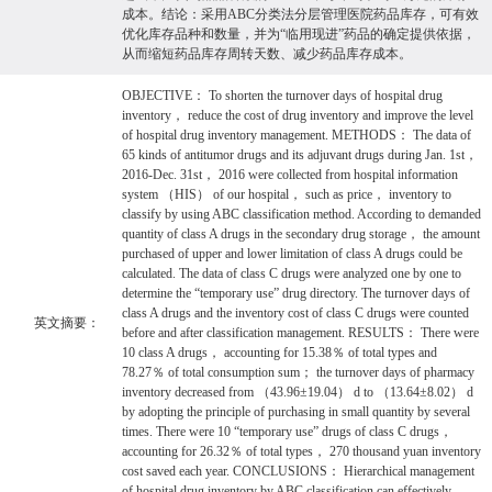
成本。结论：采用ABC分类法分层管理医院药品库存，可有效
优化库存品种和数量，并为“临用现进”药品的确定提供依据，
从而缩短药品库存周转天数、减少药品库存成本。
OBJECTIVE： To shorten the turnover days of hospital drug
inventory， reduce the cost of drug inventory and improve the level
of hospital drug inventory management. METHODS： The data of
65 kinds of antitumor drugs and its adjuvant drugs during Jan. 1st，
2016-Dec. 31st， 2016 were collected from hospital information
system （HIS） of our hospital， such as price， inventory to
classify by using ABC classification method. According to demanded
quantity of class A drugs in the secondary drug storage， the amount
purchased of upper and lower limitation of class A drugs could be
calculated. The data of class C drugs were analyzed one by one to
determine the “temporary use” drug directory. The turnover days of
class A drugs and the inventory cost of class C drugs were counted
英文摘要：
before and after classification management. RESULTS： There were
10 class A drugs， accounting for 15.38％ of total types and
78.27％ of total consumption sum； the turnover days of pharmacy
inventory decreased from （43.96±19.04） d to （13.64±8.02） d
by adopting the principle of purchasing in small quantity by several
times. There were 10 “temporary use” drugs of class C drugs，
accounting for 26.32％ of total types， 270 thousand yuan inventory
cost saved each year. CONCLUSIONS： Hierarchical management
of hospital drug inventory by ABC classification can effectively